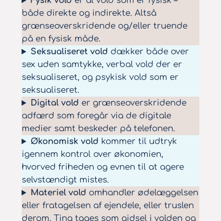
Fysik vold
er al vold som er fysisk –
både direkte og indirekte. Altså
grænseoverskridende og/eller truende
på en fysisk måde.
Seksualiseret vold
dækker både over
sex uden samtykke, verbal vold der er
seksualiseret, og psykisk vold som er
seksualiseret.
Digital vold
er grænseoverskridende
adfærd som foregår via de digitale
medier samt beskeder på telefonen.
Økonomisk vold
kommer til udtryk
igennem kontrol over økonomien,
hvorved friheden og evnen til at agere
selvstændigt mistes.
Materiel vold
omhandler ødelæggelsen
eller fratagelsen af ejendele, eller truslen
derom. Ting tages som gidsel i volden og