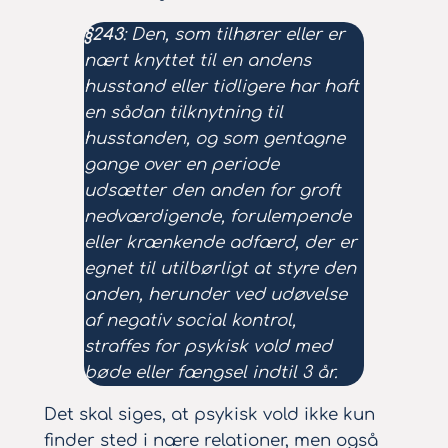
§243
: Den, som tilhører eller er
nært knyttet til en andens
husstand eller tidligere har haft
en sådan tilknytning til
husstanden, og som gentagne
gange over en periode
udsætter den anden for groft
nedværdigende, forulempende
eller krænkende adfærd, der er
egnet til utilbørligt at styre den
anden, herunder ved udøvelse
af negativ social kontrol,
straffes for psykisk vold med
bøde eller fængsel indtil 3 år.
Det skal siges, at psykisk vold ikke kun
finder sted i nære relationer, men også